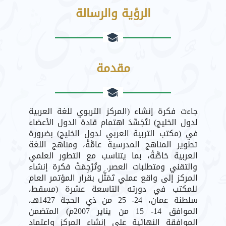
الرؤية والرسالة
مقدمة
جاءت فكرة إنشاء (المركز التربوي للغة العربية
لدول الخليج) لتُجَسِّدَ اهتمام قادة الدول الأعضاء
في (مكتب التربية العربي لدول الخليج) بضرورة
تطوير المناهج المدرسية عامَّةً، ومناهج اللغة
العربية خاصَّةً، بما يتناسب مع التطور العلمي
والتقني ومتطلبات العصر. وتُرْجِمَتْ فكرة إنشاء
المركز إلى واقع عملي تَمَثَّل بقرار المؤتمر العام
للمكتب في دورته التاسعة عشرة (مسقط،
سلطنة عمان، 24- 25 من ذي الحجة 1427هـ،
الموافق 14- 15 من يناير 2007م) المتضمن
الموافقة النهائية على إنشاء المركز واعتماد