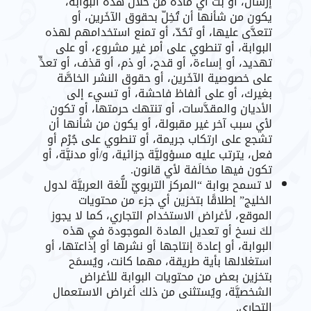
إرسال، أو بث أي مادة من خلال هذه البوابة،
يكون من شأنها أن تُخِلّ بحقوق الآخَرين، أو
تتعدَّى عليها، أو تَحُدّ، أو تمنع استخدامهم لهذه
البوابة، أو تنطوي على أمر غير مشروع، أو على
تهديد، أو إساءة، أو قدح، أو ذم، أو قذف، أو تعدٍّ
على خصوصية الآخَرين، أو حقوق النشر الخاصَّة
بغيرك، أو على ألفاظ فاحشة، أو تسيء إلى
الأديان والمقدَّسات، أو تنتهك حرمتها، أو تكون
لأي سبب آخر غير مقبولة، أو يكون من شأنها أن
تشجع على ارتكاب جريمة، أو تنطوي على جُرْم أو
فعل، يترتب عليه مسؤوليَّة جزائية، و/أو مدنيَّة، أو
تكون فيها مخالَفة لأي قانون.
لا تسمح بوابة “المركز التربويّ للُّغة العربيَّة لدول
الخليج” إطلاقًا بتخزين أي جزء من محتويات
الموقع، لأغراض الاستخدام التجاري، كما لا يجوز
لكَ نسخ أو تعديل المادة الموجودة في هذه
البوابة، أو إعادة إنتاجها أو نشرها أو إذاعتها، أو
استغلالها بأية طريقة، مهما كانت، ويُسمَح
بتخزين بعض من محتويات البوابة للأغراض
الشخصيَّة، ويُستثنى من ذلك أغراض الاستعمال
التجاري.