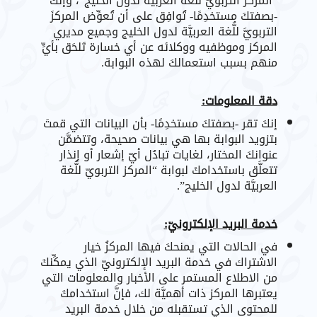
“المركز التربويّ للُّغة العربيَّة لدول الخليج”، وإنكَ
-بصفتكَ مستخدِمًا- تُوافِق على أن تُعوِّض المركزَ
التربويَّ للُّغة العربيَّة لدول الخليج وجميع مديري
المركز وموظفيه ووكلائه عن أي خسارة تَلحَق بأيٍّ
منهم بسبب استعمالكَ لهذه البوابة.
دقة المعلومات:
إنكَ تقر -بصفتكَ مستخدِمًا- بأن البيانات التي قمتَ
بتزويد البوابة بها هي بيانات صحيحة، وتتضمَّن
عنوانكَ المختار، لغايات تبادُل أيّ إشعار أو إنذار
تتعلَّق باستخدامكَ لبوابة “المركز التربويّ للُّغة
العربيَّة لدول الخليج”.
خدمة البريد الإلكترونيّ:
في الحالات التي يمنحكَ فيها المركزُ خيار
الاشتراك في خدمة البريد الإلكترونيّ الذي يمكِّنكَ
من الاطلاع المستمر على الأخبار والمعلومات التي
يعتبرها المركز ذات أهميَّة لك، فإنَّ استخدامكَ
للمحتوى الذي تستقبله من خلال خدمة البريد