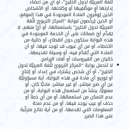
للُّغة العربيَّة لدول الخليج”، أو أي من أعضاء
إدارتها أو موظَّفِيها أو وكلائها، أو الأشخاص
الذين يُوفِّرون المادةَ الموجودةَ في هذا الموقع،
أو الذين يُرخِّصون لبوابة “المركز التربويّ للُّغة
العربيَّة لدول الخليج” باستعمالها، أو أيٍّ منهم، لا
يُقدِّم أيَّ ضمانات على أن الخدمة الموجودة في
هذه البوابة ستكون دون انقطاع، أو خالية من
الأخطاء، أو من أي عيوب قد توجد فيها، أو أن
المادة التي تُقدَّم فيه، أو وسيلة تقديمها،
خاليان من الفيروسات أو آفات البرامج.
لا تتحمل بوابة “المركز التربويّ للُّغة العربيَّة لدول
الخليج”، أو أي شخص يشترك في إعداد أو إنتاج
أو توزيع أي مادة في هذه البوابة، أية مسؤوليَّة
عن أي ضرر مباشر، أو غير مباشر، ماديًّا كان، أو
معنويًّا، ينشأ من استعمال هذه البوابة، أو من
عدم التمكن من استعمالها، أو من أي خطأ أو
حذف أو عيب يوجد فيها، أو من عدم صحة
المعلومات التي تقدمها، أو من أية نتائج مترتِّبة
على هذا الضرر.