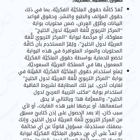
تُعَدّ كافَّة حقوق المِلكيَّة الفكريَّة، بما في ذلك
حقوق المؤلف والطبع والنشر، وحقوق قواعد
البيانات وطُرُق العرض، ضمن محتويات بوابة
“المركز التربويّ للُّغة العربيَّة لدول الخليج”
مملوكة، أو مرخَّصة لبوابة “المركز التربويّ للُّغة
العربيَّة لدول الخليج”، ويُقِرّ المستخدِم بأن كافَّة
المحتويات والمواد المتوافرة في هذه البوابة
تخضع للحماية بواسطة حقوق المِلكيَّة الفكريَّة
المعمول بها في المملكة العربيَّة السعوديَّة.
يُمنَع استخدام حقوق المِلكيَّة الفكريَّة المُبيَّنة في
بوابة “المركز التربويّ للُّغة العربيَّة لدول الخليج”
لغايات أخرى، غيرَ تلك المطابِقة لشروط اتفاقية
استخدام بوابة “مكتب التربية العربيّ لدول
الخليج”، والمعرَّفة هنا؛ وبالتالي لا يحق
استعمالها، أو عرضها لغير هذه الغايات، أو لأي
سبب كان، إلا بعد الحصول على إذن كتابيّ مسبَق
من المركز التربويّ للُّغة العربيَّة لدول الخليج، وإنكَ
-بصفتكَ مستخدِمًا- مسؤول قانونًا عن أي مخالَفة
أو تعدٍّ على أي من حقوق المِلكيَّة الفكريَّة لبوابة