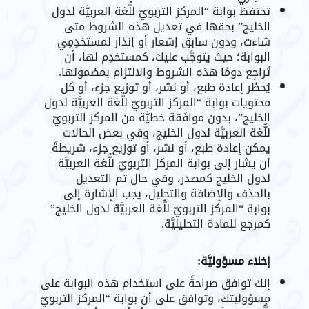
تحتفظ بوابة “المركز التربويّ للُّغة العربيَّة لدول
الخليج” بحقها في تعديل هذه الشروط متى
شاءت، ودون سابق إشعار أو إنذار لمستخدِمِي
البوابة؛ حيث يتوجَّب عليكَ، كمستخدِم لها، أن
تُراجِع دومًا هذه الشروط والالتزام بمضمونها.
يُحظَر إعادة طبع، أو نشر، أو توزيع جزء، أو كل
محتويات بوابة “المركز التربويّ للُّغة العربيَّة لدول
الخليج”، بدون موافَقة خطيَّة من المركز التربويّ
للُّغة العربيَّة لدول الخليج، وفي بعض الحالات
يمكن إعادة طبع، أو نشر، أو توزيع جزء، شريطةَ
أن يشار إلى بوابة المركز التربويّ للُّغة العربيَّة
لدول الخليج كمصدر، وفي حال تم التعديل
بالحذف والإضافة والتحليل، يجب الإشارة إلى
بوابة “المركز التربويّ للُّغة العربيَّة لدول الخليج”
كمرجع للمادة التحليليَّة.
إخلاء مسؤوليَّة:
إنكَ توافق صراحةً على استخدام هذه البوابة على
مسؤوليتك، وتوافق على أن بوابة “المركز التربويّ