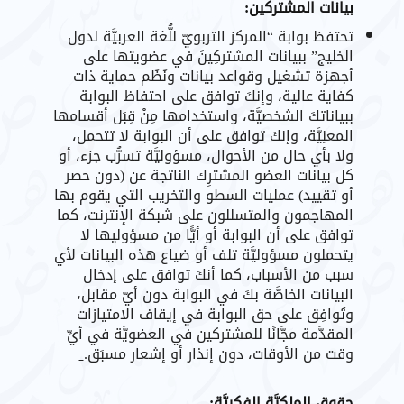
بيانات المشتركين:
تحتفظ بوابة “المركز التربويّ للُّغة العربيَّة لدول
الخليج” ببيانات المشتركِينَ في عضويتها على
أجهزة تشغيل وقواعد بيانات ونُظُم حماية ذات
كفاية عالية، وإنكَ توافق على احتفاظ البوابة
ببياناتكَ الشخصيَّة، واستخدامها مِنْ قِبَل أقسامها
المعنِيَّة، وإنكَ توافق على أن البوابة لا تتحمل،
ولا بأي حال من الأحوال، مسؤوليَّة تسرُّب جزء، أو
كل بيانات العضو المشترِك الناتجة عن (دون حصر
أو تقييد) عمليات السطو والتخريب التي يقوم بها
المهاجمون والمتسللون على شبكة الإنترنت، كما
توافق على أن البوابة أو أيًّا من مسؤوليها لا
يتحملون مسؤوليَّة تلف أو ضياع هذه البيانات لأي
سبب من الأسباب، كما أنكَ توافق على إدخال
البيانات الخاصَّة بكَ في البوابة دون أيّ مقابل،
وتُوافِق على حق البوابة في إيقاف الامتيازات
المقدَّمة مجَّانًا للمشتركين في العضويَّة في أيِّ
وقت من الأوقات، دون إنذار أو إشعار مسبَق.
حقوق المِلكيَّة الفكريَّة: