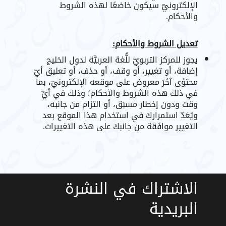
الإلكترونيّ سيكون خاضعًا لهذه الشروط
والأحكام.
تعديل الشروط والأحكام:
يجوز للمركز التربويّ للُّغة العربيَّة لدول الخليج
إضافة، أو تغيير، أو وقف، أو حذف، أو تعليق أيّ
محتوًى آخَرَ معروض على موقعه الإلكترونيّ، بما
في ذلك هذه الشروط والأحكام؛ وذلك في أيِّ
وقت ودون إخطار مسبَق، أو التزام من جانبه،
ويُعَدّ استمراركَ في استخدام هذا الموقع بعد
التغيير موافَقة من جانبكَ على هذه التغييرات.
الاشتراك في النشرة
البريدية