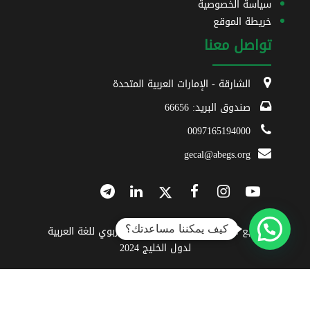
سياسة الخصوصية
خريطة الموقع
تواصل معنا
الشارقة - الإمارات العربية المتحدة
صندوق البريد: 66656
0097165194000
gecal@abegs.org
كيف يمكننا مساعدتك؟
جميع الحقوق محفوظة © للمركز التربوي للغة العربية
لدول الخليج 2024